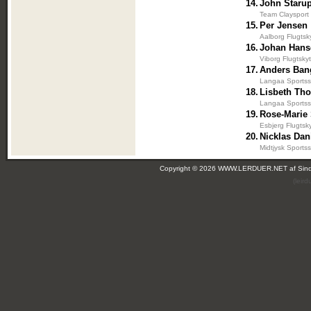
14.
John Staru
Team Claysport
15.
Per Jensen
Aalborg Flugtsk
16.
Johan Hans
Viborg Flugtsky
17.
Anders Ban
Langaa Sportss
18.
Lisbeth Th
Langaa Sportss
19.
Rose-Marie
Esbjerg Flugtsk
20.
Nicklas Dan
Midtjysk Sportss
Copyright © 2026 WWW.LERDUER.NET af
Sin
(leir