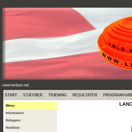
www.lerduer.net
START
STÆVNER
TRÆNING
RESULTATER
PROGRAMVAR
LANG
Menu:
Information
Deltagere
Holdliste