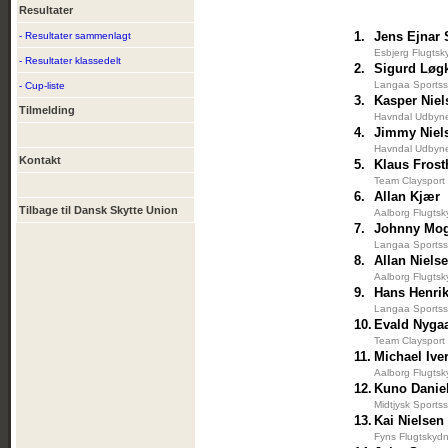
Resultater
1.
Jens Ejnar
- Resultater sammenlagt
Esbjerg Flugtsk
- Resultater klassedelt
2.
Sigurd Løg
Langaa Sportss
- Cup-liste
3.
Kasper Niel
Tilmelding
Havndal Udbyne
4.
Jimmy Niel
Havndal Udbyne
Kontakt
5.
Klaus Fros
Team Claysport
6.
Allan Kjær
Tilbage til Dansk Skytte Union
Aalborg Flugtsk
7.
Johnny Mo
Langaa Sportss
8.
Allan Niels
Aalborg Flugtsk
9.
Hans Henri
Langaa Sportss
10.
Evald Nyga
Team Claysport
11.
Michael Ive
Aalborg Flugtsk
12.
Kuno Danie
Midtjysk Sportss
13.
Kai Nielsen
Fyns Flugtskydn