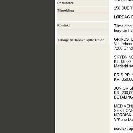
Resultater
150 DUER
Tilmelding
LØRDAG D.
Kontakt
Tilmelding
herefter hv
GRINDST
Tilbage til Dansk Skytte Union
Vesterhede
7200 Grind
SKYDNIN
KL. 09.00
Mødetid se
PRIS PR.
KR. 350,0
JUNIOR 
KR. 200,0
BETALING
MED VENL
SEKTION
NORDISK
V/Kuno Da
nordisktra