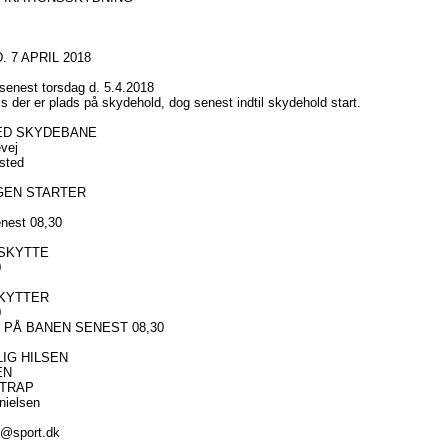
 7 APRIL 2018
 senest torsdag d. 5.4.2018
is der er plads på skydehold, dog senest indtil skydehold start.
ED SKYDEBANE
vej
sted
GEN STARTER
nest 08,30
 SKYTTE
0
SKYTTER
0
 PÅ BANEN SENEST 08,30
IG HILSEN
EN
 TRAP
nielsen
p@sport.dk