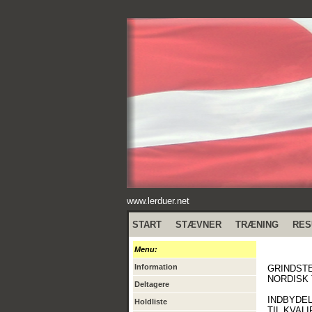
www.lerduer.net
START
STÆVNER
TRÆNING
RES
Menu:
Information
GRINDST
NORDISK
Deltagere
INDBYDE
Holdliste
TIL KVAL