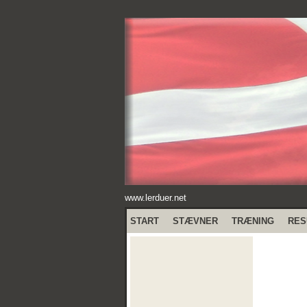
www.lerduer.net
START
STÆVNER
TRÆNING
RES