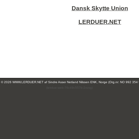
Dansk Skytte Union
LERDUER.NET
ht © 2026 WWW.LERDUER.NET af
Sindre Asser Netland Nilssen ENK, Norge (Org.nr: NO 992 354
(leirdue-web-76c49c557b-2xvxg)