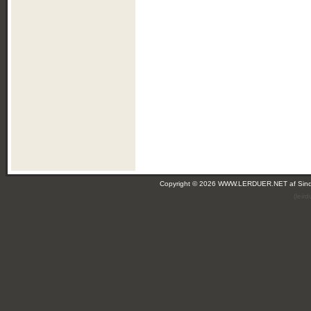
Copyright © 2026 WWW.LERDUER.NET af
Sin
(leir