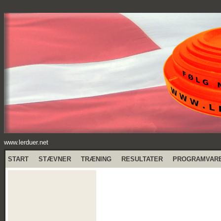
www.lerduer.net
START
STÆVNER
TRÆNING
RESULTATER
PROGRAMVAR